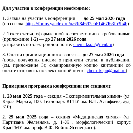
Для участия в конференции необходимо:
1. Заявка на участие в конференции
— до 25 мая 2026 года
(по ссылке
https://forms.yandex.ru/u/69f84692eb61467f63fb3b4b
)
2. Текст статьи, оформленной в соответствии с требованиями
(приложение 1-2)
— до 27 мая 2026 года
(отправить по электронной почте:
chem_kspu@mail.ru
)
3. Оплата организационного взноса
— до 27 мая 2026 года
(после получения письма о принятии статьи к публикации
(см. приложение 3); сканированную копию квитанции об
оплате отправить по электронной почте:
chem_kspu@mail.ru
)
Примерная программа конференции (по секциям):
1.
28 мая 2025 года
– секция «Экспериментальная химия» (ул.
Карла Маркса, 100, Технопарк КГПУ им. В.П. Астафьева, ауд.
310).
2.
29 мая 2025 года
– секция «Медицинская химия» (ул.
Партизана Железняка, д. 1«Ж», морфологический корпус
КрасГМУ им. проф. В.Ф. Войно-Ясенецкого).