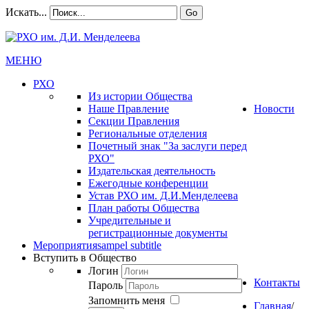
Искать...
Go
МЕНЮ
РХО
Из истории Общества
Наше Правление
Новости
Секции Правления
Региональные отделения
Почетный знак "За заслуги перед
РХО"
Издательская деятельность
Ежегодные конференции
Устав РХО им. Д.И.Менделеева
План работы Общества
Учредительные и
регистрационные документы
Мероприятия
sampel subtitle
Вступить в Общество
Логин
Контакты
Пароль
Запомнить меня
Главная
/