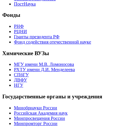
ПостНаука
Фонды
РНФ
РЦНИ
Гранты президента РФ
Фонд содействия отечественной науке
Химические ВУЗы
МГУ имени М.В. Ломоносова
РХТУ имени Д.И. Менделеева
СПбГУ
ДВФУ
НГУ
Государственные органы и учреждения
Минобрнауки России
Российская Академия наук
Минпросвещения России
Минпромторг России