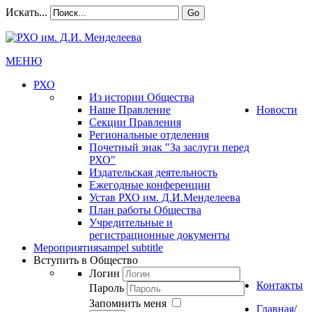
Искать...
Go
МЕНЮ
РХО
Из истории Общества
Наше Правление
Новости
Секции Правления
Региональные отделения
Почетный знак "За заслуги перед
РХО"
Издательская деятельность
Ежегодные конференции
Устав РХО им. Д.И.Менделеева
План работы Общества
Учредительные и
регистрационные документы
Мероприятия
sampel subtitle
Вступить в Общество
Логин
Контакты
Пароль
Запомнить меня
Главная
/