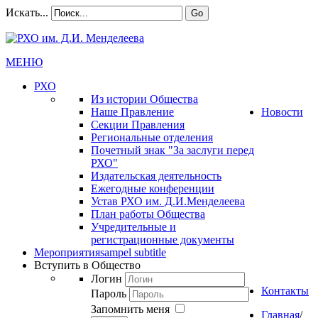
Искать...
Go
МЕНЮ
РХО
Из истории Общества
Наше Правление
Новости
Секции Правления
Региональные отделения
Почетный знак "За заслуги перед
РХО"
Издательская деятельность
Ежегодные конференции
Устав РХО им. Д.И.Менделеева
План работы Общества
Учредительные и
регистрационные документы
Мероприятия
sampel subtitle
Вступить в Общество
Логин
Контакты
Пароль
Запомнить меня
Главная
/