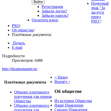
Войти
Почетный
Регистрация
знак "За
Забыли логин?
заслуги
Забыли пароль?
перед
Оплатить взнос
РХО"
/
РХО
/
Об обществе
/
Платёжные документы
Печать
E-mail
Подробности
Просмотров: 6488
http://dizainomaster.ru/
< Назад
Вперёд >
Платёжные документы
Об обществе
Образец платежного
поручения для членов
Из истории Общества
Общества
Наше Правление
Образец платежного
Секции Правления
поручения для